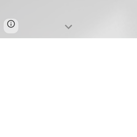
SOBRE
Atuamos no segmento há mais de 15 
anos com projetos são 
customizados
conforme sua necessidade. 
Atuamos nos segmentos Desktop, 